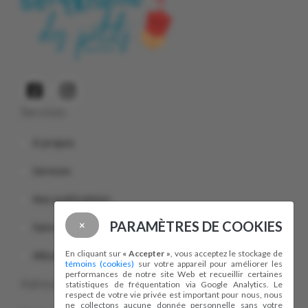
Services
À propos
Services
Nos publications
PARAMÈTRES DE COOKIES
×
Faire carrière
En cliquant sur
« Accepter »
, vous acceptez le stockage de
Album photos
témoins (cookies)
sur votre appareil pour améliorer les
performances de notre site Web et recueillir certaines
Adresses
statistiques de fréquentation via Google Analytics. Le
respect de votre vie privée est important pour nous, nous
ne collectons aucune donnée personnelle sans votre