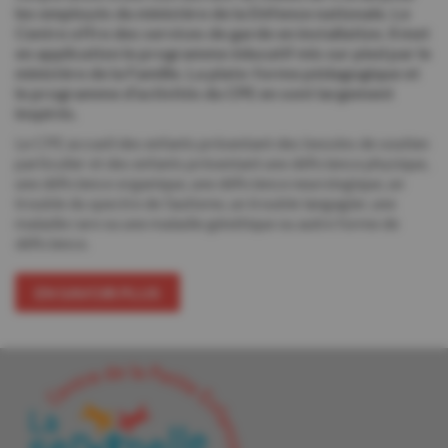
les employés du ministère de la Défense nationale. Le
Centre offre des services de garde en installation. Il met
en application le programme éducatif mis sur pied par le
ministère de la Famille. La plate-forme pédagogique et
le programme d’activités du CPE en sont largement
inspirés.
Le CPE accueil des enfants présentant des besoins de soutien
particulier et des enfants présentant une déficience physique,
une déficience organique, une déficience neurologique, un
trouble du spectre de l’autisme, un trouble langagier, une
maladie rare ou une maladie génétique ou autre forme de
déficience.
EN SAVOIR PLUS